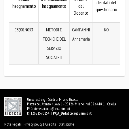
dei dati del
pub
Insegnamento
Insegnamento
del
questionario
de
Docente
qu
E3901N053
METODI E
CAMPANINI
NO
AR
TECNICHE DEL
Annamaria
SERVIZIO
SOCIALE II
Università degli Studi di Milano-Bicocca
Piazza dell'Ateneo Nuovo, 1 - 20126, Milano | tel. 02 6448 1 | Casella
PEC:
ateneo.bicocca@pec.unimib.it
P.I. 12621570154 |
PQA_Didattica@unimib.it
Note legali |
Privacy policy |
Credits |
Statistiche