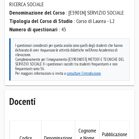
RICERCA SOCIALE
Denominazione del Corso
: [E3901N] SERVIZIO SOCIALE
Tipologia del Corso di Studio
: Corso di Laurea - L2
Numero di questionari
: 43
I questionari considerati per questa analisi sono quelli degli studenti che hanno
dichiarato di aver
frequentato
le attività didattiche nell'Anno Accademico di
rilevazione.
Complessivamente per l'insegnamento [E3901N053] METODI E TECNICHE DEL
SERVIZIO SOCIALE II i questionari raccolti tra studenti frequentanti e non
frequentanti sono 56.
Per maggiori informazioni si invita a
consultare l'introduzione
.
Docenti
M
Cognome
Pubblicazione
Codice
Denominazione
e Nome