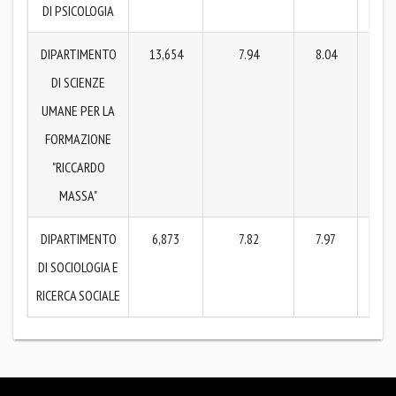
DI PSICOLOGIA
DIPARTIMENTO
13,654
7.94
8.04
7
DI SCIENZE
UMANE PER LA
FORMAZIONE
"RICCARDO
MASSA"
DIPARTIMENTO
6,873
7.82
7.97
7
DI SOCIOLOGIA E
RICERCA SOCIALE