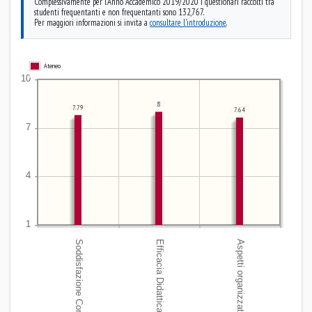
Complessivamente per l'Anno Accademico 2019/2020 i questionari raccolti tra
studenti frequentanti e non frequentanti sono 132,767.
Per maggiori informazioni si invita a
consultare l'introduzione
.
Ateneo
8
7.79
7.64