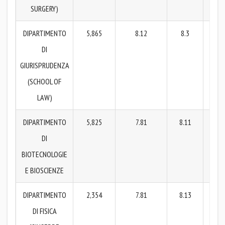
SURGERY)
DIPARTIMENTO
5,865
8.12
8.3
DI
GIURISPRUDENZA
(SCHOOL OF
LAW)
DIPARTIMENTO
5,825
7.81
8.11
7
DI
BIOTECNOLOGIE
E BIOSCIENZE
DIPARTIMENTO
2,354
7.81
8.13
7
DI FISICA