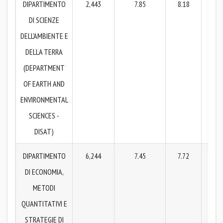
DIPARTIMENTO
2,443
7.85
8.18
7
DI SCIENZE
DELL'AMBIENTE E
DELLA TERRA
(DEPARTMENT
OF EARTH AND
ENVIRONMENTAL
SCIENCES -
DISAT)
DIPARTIMENTO
6,244
7.45
7.72
7
DI ECONOMIA,
METODI
QUANTITATIVI E
STRATEGIE DI