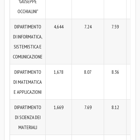
"GIUSEPPE
OCCHIALINI"
DIPARTIMENTO
4,644
7.24
7.59
7
DI INFORMATICA,
SISTEMISTICA E
COMUNICAZIONE
DIPARTIMENTO
1,678
8.07
8.36
7
DI MATEMATICA
E APPLICAZIONI
DIPARTIMENTO
1,669
7.69
8.12
7
DI SCIENZA DEI
MATERIALI