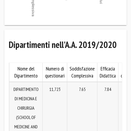
Dipartimenti nell'A.A. 2019/2020
Nome del
Numero di
Soddisfazione
Efficacia
As
Dipartimento
questionari
Complessiva
Didattica
organ
DIPARTIMENTO
11,723
7.65
7.84
7
DI MEDICINA E
CHIRURGIA
(SCHOOL OF
MEDICINE AND