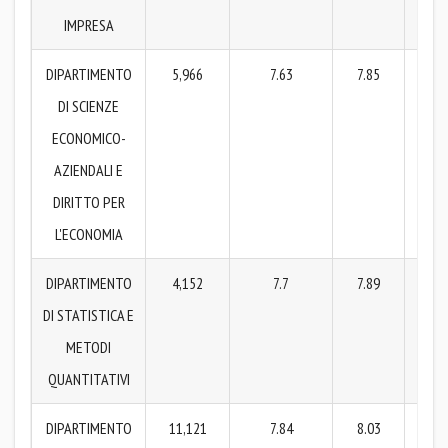
IMPRESA
DIPARTIMENTO
5,966
7.63
7.85
7
DI SCIENZE
ECONOMICO-
AZIENDALI E
DIRITTO PER
L'ECONOMIA
DIPARTIMENTO
4,152
7.7
7.89
7
DI STATISTICA E
METODI
QUANTITATIVI
DIPARTIMENTO
11,121
7.84
8.03
7