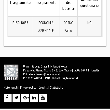
Insegnamento
Insegnamento
del
questionario
dei
Docente
que
E1501N086
ECONOMIA
CORNO
NO
AR
AZIENDALE
Fabio
Università degli Studi di Milano-Bicocca
Piazza dell'Ateneo Nuovo, 1 - 20126, Milano | tel. 02 6448 1 | Casella
PEC:
ateneo.bicocca@pec.unimib.it
P.I. 12621570154 |
PQA_Didattica@unimib.it
Note legali |
Privacy policy |
Credits |
Statistiche