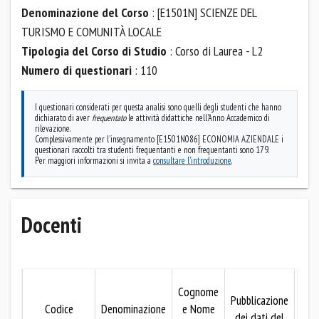
Denominazione del Corso
: [E1501N] SCIENZE DEL
TURISMO E COMUNITÀ LOCALE
Tipologia del Corso di Studio
: Corso di Laurea - L2
Numero di questionari
: 110
I questionari considerati per questa analisi sono quelli degli studenti che hanno
dichiarato di aver
frequentato
le attività didattiche nell'Anno Accademico di
rilevazione.
Complessivamente per l'insegnamento [E1501N086] ECONOMIA AZIENDALE i
questionari raccolti tra studenti frequentanti e non frequentanti sono 179.
Per maggiori informazioni si invita a
consultare l'introduzione
.
Docenti
Mo
Cognome
Pubblicazione
Codice
Denominazione
e Nome
dei dati del
pubb