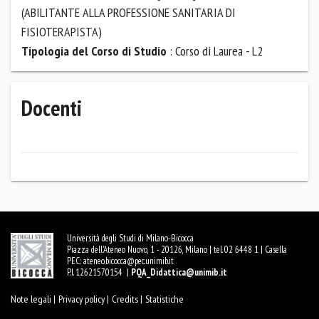
(ABILITANTE ALLA PROFESSIONE SANITARIA DI
FISIOTERAPISTA)
Tipologia del Corso di Studio
: Corso di Laurea - L2
Docenti
Università degli Studi di Milano-Bicocca
Piazza dell'Ateneo Nuovo, 1 - 20126, Milano | tel. 02 6448 1 | Casella
PEC:
ateneo.bicocca@pec.unimib.it
P.I. 12621570154 |
PQA_Didattica@unimib.it
Note legali |
Privacy policy |
Credits |
Statistiche