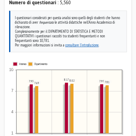
Numero di questionari
: 5,560
I questionari considerati per questa analisi sono quelli degli studenti che hanno
dichiarato di aver
frequentato
le attività didattiche nell'Anno Accademico di
rilevazione.
Complessivamente per il DIPARTIMENTO DI STATISTICA E METODI
QUANTITATIVI i questionari raccolti tra studenti frequentanti e non
frequentanti sono 10,781.
Per maggiori informazioni si invita a
consultare l'introduzione
.
Ateneo
Dipartimento
8.17
8.02
7.95
7.93
7.81
7.69