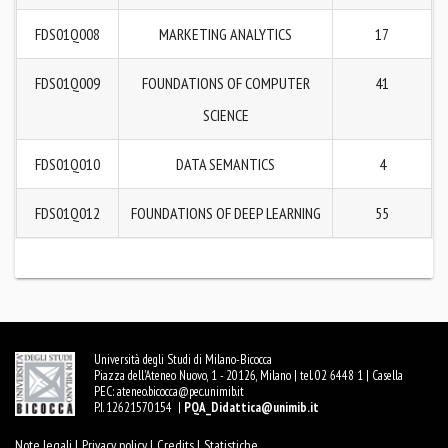
FDS01Q008
MARKETING ANALYTICS
17
FDS01Q009
FOUNDATIONS OF COMPUTER
41
SCIENCE
FDS01Q010
DATA SEMANTICS
4
FDS01Q012
FOUNDATIONS OF DEEP LEARNING
55
Università degli Studi di Milano-Bicocca
Piazza dell'Ateneo Nuovo, 1 - 20126, Milano | tel. 02 6448 1 | Casella
PEC:
ateneo.bicocca@pec.unimib.it
P.I. 12621570154 |
PQA_Didattica@unimib.it
Note legali |
Privacy policy |
Credits |
Statistiche