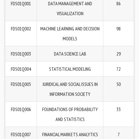
FDS01Q001
DATA MANAGEMENT AND
86
VISUALIZATION
FDS01Q002
MACHINE LEARNING AND DECISION
98
MODELS
FDS01Q003
DATA SCIENCE LAB
29
FDS01Q004
STATISTICAL MODELING
72
FDS01Q005
JURIDICAL AND SOCIAL ISSUES IN
50
INFORMATION SOCIETY
FDS01Q006
FOUNDATIONS OF PROBABILITY
33
AND STATISTICS
FDS01Q007
FINANCIAL MARKETS ANALYTICS
7