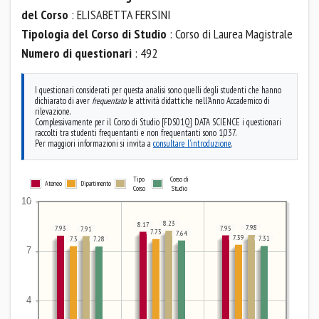
del Corso
: ELISABETTA FERSINI
Tipologia del Corso di Studio
: Corso di Laurea Magistrale
Numero di questionari
: 492
I questionari considerati per questa analisi sono quelli degli studenti che hanno
dichiarato di aver
frequentato
le attività didattiche nell'Anno Accademico di
rilevazione.
Complessivamente per il Corso di Studio [FDS01Q] DATA SCIENCE i questionari
raccolti tra studenti frequentanti e non frequentanti sono 1,037.
Per maggiori informazioni si invita a
consultare l'introduzione
.
Tipo
Corso di
Ateneo
Dipartimento
Corso
Studio
8.23
8.17
7.98
7.95
7.93
7.91
7.73
7.64
7.39
7.31
7.3
7.28