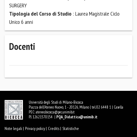
SURGERY
Tipologia del Corso di Studio
: Laurea Magistrale Ciclo
Unico 6 anni
Docenti
Università degli Studi di Milano-Bicocca
Piazza dell'Ateneo Nuovo, 1 - 20126, Milano | tel. 02 6448 1 | Casella
PEC:
ateneo.bicocca@pec.unimib.it
P.I. 12621570154 |
PQA_Didattica@unimib.it
Note legali |
Privacy policy |
Credits |
Statistiche