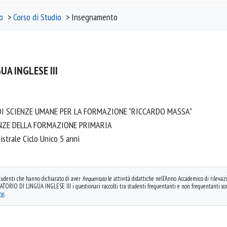
o
>
Corso di Studio
> Insegnamento
A INGLESE III
DI SCIENZE UMANE PER LA FORMAZIONE "RICCARDO MASSA"
ENZE DELLA FORMAZIONE PRIMARIA
strale Ciclo Unico 5 anni
 studenti che hanno dichiarato di aver
frequentato
le attività didattiche nell'Anno Accademico di rilevazi
RIO DI LINGUA INGLESE III i questionari raccolti tra studenti frequentanti e non frequentanti so
one
.