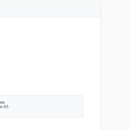
one.
no 163.