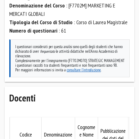
Denominazione del Corso
: [F7702M] MARKETING E
MERCATI GLOBALI
Tipologia del Corso di Studio
: Corso di Laurea Magistrale
Numero di questionari
: 61
I questionari considerati per questa analisi sono quelli degli studenti che hanno
dichiarato di aver
frequentato
le attività didattiche nell'Anno Accademico di
rilevazione.
Complessivamente per l'insegnamento [F7702M070] STRATEGIC MANAGEMENT
i questionari raccolti tra studenti frequentanti e non frequentanti sono 90.
Per maggiori informazioni si invita a
consultare l'introduzione
.
Docenti
Mo
Cognome
Pubblicazione
Codice
Denominazione
e Nome
dei dati del
pubb