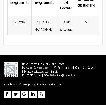
Insegnamento
Insegnamento
del
questionario
dei
Docente
que
F7702M070
STRATEGIC
TORRISI
SI
P
MANAGEMENT
Salvatore
Università degli Studi di Milano-Bicocca
Piazza dell'Ateneo Nuovo, 1 - 20126, Milano | tel. 02 6448 1 | Casella
PEC:
ateneo.bicocca@pec.unimib.it
P.I. 12621570154 |
PQA_Didattica@unimib.it
Note legali |
Privacy policy |
Credits |
Statistiche