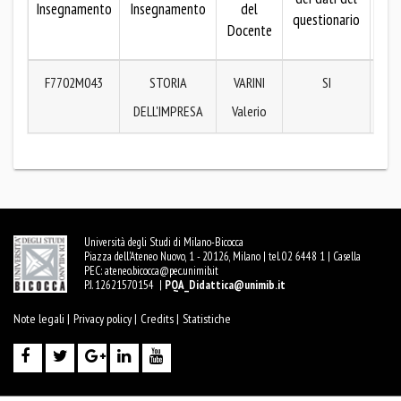
Insegnamento
Insegnamento
del
questionario
dei
Docente
que
F7702M043
STORIA
VARINI
SI
P
DELL'IMPRESA
Valerio
Università degli Studi di Milano-Bicocca
Piazza dell'Ateneo Nuovo, 1 - 20126, Milano | tel. 02 6448 1 | Casella
PEC:
ateneo.bicocca@pec.unimib.it
P.I. 12621570154 |
PQA_Didattica@unimib.it
Note legali |
Privacy policy |
Credits |
Statistiche