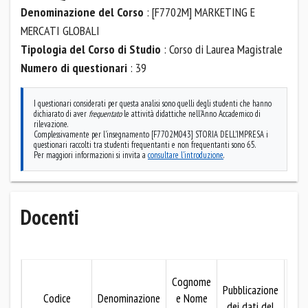
Denominazione del Corso
: [F7702M] MARKETING E
MERCATI GLOBALI
Tipologia del Corso di Studio
: Corso di Laurea Magistrale
Numero di questionari
: 39
I questionari considerati per questa analisi sono quelli degli studenti che hanno
dichiarato di aver
frequentato
le attività didattiche nell'Anno Accademico di
rilevazione.
Complessivamente per l'insegnamento [F7702M043] STORIA DELL'IMPRESA i
questionari raccolti tra studenti frequentanti e non frequentanti sono 65.
Per maggiori informazioni si invita a
consultare l'introduzione
.
Docenti
Mo
Cognome
Pubblicazione
Codice
Denominazione
e Nome
dei dati del
pubb