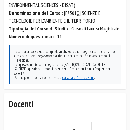
ENVIRONMENTAL SCIENCES - DISAT)
Denominazione del Corso
: [F7501Q] SCIENZE E
TECNOLOGIE PER L'AMBIENTE E IL TERRITORIO
Tipologia del Corso di Studio
: Corso di Laurea Magistrale
Numero di questionari
: 11
I questionari considerati per questa analisi sono quelli degli studenti che hanno
dichiarato di aver
frequentato
le attività didattiche nell'Anno Accademico di
rilevazione.
Complessivamente per l'insegnamento [F7501Q093] DIDATTICA DELLE
SCIENZE i questionari raccolti tra studenti frequentanti e non frequentanti
sono 17.
Per maggiori informazioni si invita a
consultare l'introduzione
.
Docenti
Mo