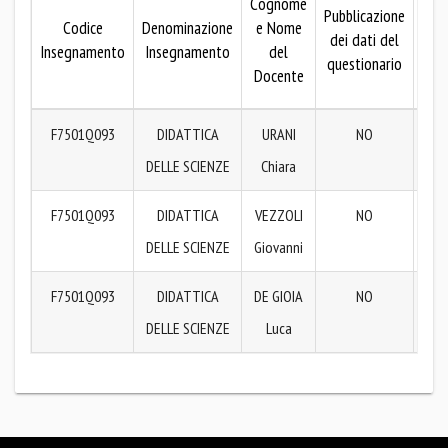
Cognome
Pubblicazione
Codice
Denominazione
e Nome
dei dati del
pubb
Insegnamento
Insegnamento
del
questionario
dei
Docente
que
F7501Q093
DIDATTICA
URANI
NO
Me
DELLE SCIENZE
Chiara
o
F7501Q093
DIDATTICA
VEZZOLI
NO
Me
DELLE SCIENZE
Giovanni
o
F7501Q093
DIDATTICA
DE GIOIA
NO
Me
DELLE SCIENZE
Luca
o