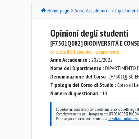
Home page
>
Anno Accademico
>
Dipartiment
Opinioni degli studenti
[F7501Q082] BIODIVERSITÀ E CONS
consulta il Syllabus dell'insegnamento
Anno Accademico
: 2021/2022
Nome del Dipartimento
: DIPARTIMENTO D
Denominazione del Corso
: [F7501Q] SCIE
Tipologia del Corso di Studio
: Corso di L
Numero di questionari
: 10
I questionari considerati per questa analisi sono quelli degli
Complessivamente per l'insegnamento [F7501Q082] BIODIVER
Per maggiori informazioni si invita a
consultare l'introduzi