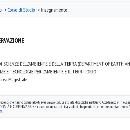
o
>
Corso di Studio
> Insegnamento
ERVAZIONE
I SCIENZE DELL'AMBIENTE E DELLA TERRA (DEPARTMENT OF EARTH AN
NZE E TECNOLOGIE PER L'AMBIENTE E IL TERRITORIO
aurea Magistrale
 studenti che hanno dichiarato di aver
frequentato
le attività didattiche nell'Anno Accademico di rilevazi
SITÀ E CONSERVAZIONE i questionari raccolti tra studenti frequentanti e non frequentanti sono 1
one
.