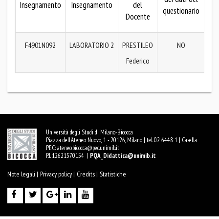
Insegnamento
Insegnamento
del
questionario
de
Docente
qu
F4901N092
LABORATORIO 2
PRESTILEO
NO
M
Federico
Università degli Studi di Milano-Bicocca
Piazza dell'Ateneo Nuovo, 1 - 20126, Milano | tel. 02 6448 1 | Casella
PEC:
ateneo.bicocca@pec.unimib.it
P.I. 12621570154 |
PQA_Didattica@unimib.it
Note legali |
Privacy policy |
Credits |
Statistiche