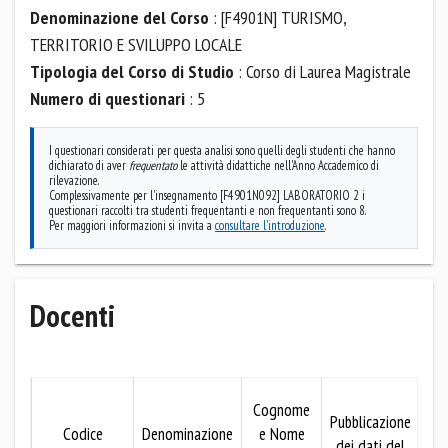
Denominazione del Corso
: [F4901N] TURISMO,
TERRITORIO E SVILUPPO LOCALE
Tipologia del Corso di Studio
: Corso di Laurea Magistrale
Numero di questionari
: 5
I questionari considerati per questa analisi sono quelli degli studenti che hanno
dichiarato di aver
frequentato
le attività didattiche nell'Anno Accademico di
rilevazione.
Complessivamente per l'insegnamento [F4901N092] LABORATORIO 2 i
questionari raccolti tra studenti frequentanti e non frequentanti sono 8.
Per maggiori informazioni si invita a
consultare l'introduzione
.
Docenti
M
Cognome
Pubblicazione
Codice
Denominazione
e Nome
dei dati del
pub