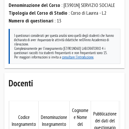
Denominazione del Corso
: [E3901N] SERVIZIO SOCIALE
Tipologia del Corso di Studio
: Corso di Laurea - L2
Numero di questionari
: 13
I questionari considerati per questa analisi sono quelli degli studenti che hanno
dichiarato di aver
frequentato
le attività didattiche nell'Anno Accademico di
rilevazione.
Complessivamente per l'insegnamento [E3901N060] LABORATORIO 4 i
questionari raccolti tra studenti frequentanti e non frequentanti sono 15.
Per maggiori informazioni si invita a
consultare l'introduzione
.
Docenti
Mo
Cognome
Pubblicazione
Codice
Denominazione
e Nome
dei dati del
pubb
Insegnamento
Insegnamento
del
questionario
dei