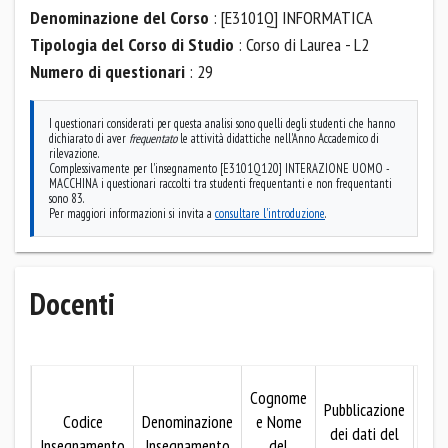
Denominazione del Corso
: [E3101Q] INFORMATICA
Tipologia del Corso di Studio
: Corso di Laurea - L2
Numero di questionari
: 29
I questionari considerati per questa analisi sono quelli degli studenti che hanno
dichiarato di aver
frequentato
le attività didattiche nell'Anno Accademico di
rilevazione.
Complessivamente per l'insegnamento [E3101Q120] INTERAZIONE UOMO -
MACCHINA i questionari raccolti tra studenti frequentanti e non frequentanti
sono 83.
Per maggiori informazioni si invita a
consultare l'introduzione
.
Docenti
Mo
Cognome
Pubblicazione
Codice
Denominazione
e Nome
dei dati del
pubb
Insegnamento
Insegnamento
del