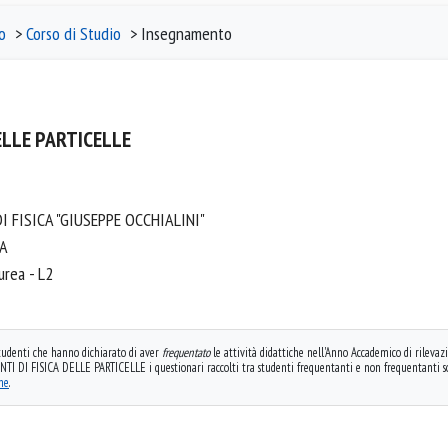
o
>
Corso di Studio
> Insegnamento
ELLE PARTICELLE
 FISICA "GIUSEPPE OCCHIALINI"
CA
urea - L2
 studenti che hanno dichiarato di aver
frequentato
le attività didattiche nell'Anno Accademico di rilevazi
DI FISICA DELLE PARTICELLE i questionari raccolti tra studenti frequentanti e non frequentanti s
one
.