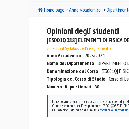
Home page
>
Anno Accademico
>
Dipartiment
Opinioni degli studenti
[E3001Q088] ELEMENTI DI FISICA D
consulta il Syllabus dell'insegnamento
Anno Accademico
: 2023/2024
Nome del Dipartimento
: DIPARTIMENTO DI
Denominazione del Corso
: [E3001Q] FISI
Tipologia del Corso di Studio
: Corso di La
Numero di questionari
: 50
I questionari considerati per questa analisi sono quelli degli
Complessivamente per l'insegnamento [E3001Q088] ELEMENTI 
Per maggiori informazioni si invita a
consultare l'introduzi