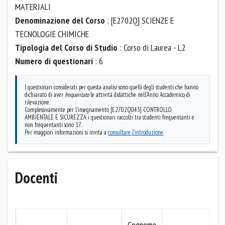
MATERIALI
Denominazione del Corso
: [E2702Q] SCIENZE E
TECNOLOGIE CHIMICHE
Tipologia del Corso di Studio
: Corso di Laurea - L2
Numero di questionari
: 6
I questionari considerati per questa analisi sono quelli degli studenti che hanno
dichiarato di aver
frequentato
le attività didattiche nell'Anno Accademico di
rilevazione.
Complessivamente per l'insegnamento [E2702Q043] CONTROLLO
AMBIENTALE E SICUREZZA i questionari raccolti tra studenti frequentanti e
non frequentanti sono 17.
Per maggiori informazioni si invita a
consultare l'introduzione
.
Docenti
M