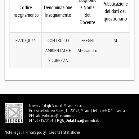
Cognome
Pubblicazione
Codice
Denominazione
e Nome
dei dati del
pub
Insegnamento
Insegnamento
del
questionario
de
Docente
qu
E2702Q043
CONTROLLO
FREGNI
SI
AMBIENTALE E
Alessandro
SICUREZZA
Università degli Studi di Milano-Bicocca
Piazza dell'Ateneo Nuovo, 1 - 20126, Milano | tel. 02 6448 1 | Casella
PEC:
ateneo.bicocca@pec.unimib.it
P.I. 12621570154 |
PQA_Didattica@unimib.it
Note legali |
Privacy policy |
Credits |
Statistiche