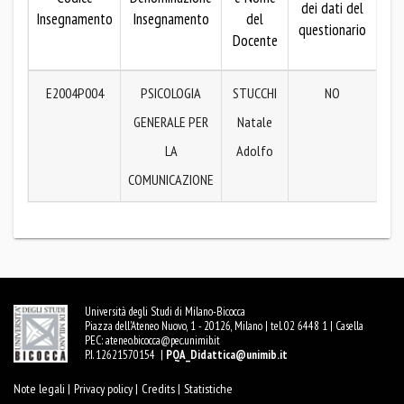
dei dati del
pub
Insegnamento
Insegnamento
del
questionario
de
Docente
que
E2004P004
PSICOLOGIA
STUCCHI
NO
AR
GENERALE PER
Natale
LA
Adolfo
COMUNICAZIONE
Università degli Studi di Milano-Bicocca
Piazza dell'Ateneo Nuovo, 1 - 20126, Milano | tel. 02 6448 1 | Casella
PEC:
ateneo.bicocca@pec.unimib.it
P.I. 12621570154 |
PQA_Didattica@unimib.it
Note legali |
Privacy policy |
Credits |
Statistiche