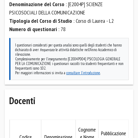
Denominazione del Corso
: [E2004P] SCIENZE
PSICOSOCIALI DELLA COMUNICAZIONE
Tipologia del Corso di Studio
: Corso di Laurea - L2
Numero di questionari
: 78
I questionari considerati per questa analisi sono quelli degli studenti che hanno
dichiarato di aver
frequentato
le attività didattiche nell'Anno Accademico di
rilevazione.
Complessivamente per l'insegnamento [E2004P004] PSICOLOGIA GENERALE
PER LA COMUNICAZIONE i questionari raccolti tra studenti frequentanti e non
frequentanti sono 102.
Per maggiori informazioni si invita a
consultare l'introduzione
.
Docenti
M
Cognome
Pubblicazione
Codice
Denominazione
e Nome