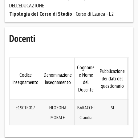
DELL'EDUCAZIONE
Tipologia del Corso di Studio
: Corso di Laurea - L2
Docenti
Mo
Cognome
Pubblicazione
Codice
Denominazione
e Nome
dei dati del
pubb
Insegnamento
Insegnamento
del
questionario
dei
Docente
que
E1901R017
FILOSOFIA
BARACCHI
SI
P
MORALE
Claudia