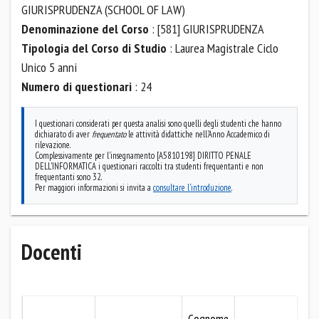
GIURISPRUDENZA (SCHOOL OF LAW)
Denominazione del Corso
: [581] GIURISPRUDENZA
Tipologia del Corso di Studio
: Laurea Magistrale Ciclo
Unico 5 anni
Numero di questionari
: 24
I questionari considerati per questa analisi sono quelli degli studenti che hanno
dichiarato di aver
frequentato
le attività didattiche nell'Anno Accademico di
rilevazione.
Complessivamente per l'insegnamento [A5810198] DIRITTO PENALE
DELL'INFORMATICA i questionari raccolti tra studenti frequentanti e non
frequentanti sono 32.
Per maggiori informazioni si invita a
consultare l'introduzione
.
Docenti