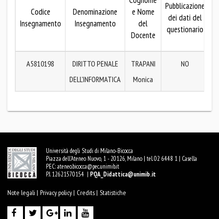
Cognome
Pubblicazione
Codice
Denominazione
e Nome
dei dati del
p
Insegnamento
Insegnamento
del
questionario
d
Docente
q
A5810198
DIRITTO PENALE
TRAPANI
NO
DELL'INFORMATICA
Monica
Università degli Studi di Milano-Bicocca
Piazza dell'Ateneo Nuovo, 1 - 20126, Milano | tel. 02 6448 1 | Casella
PEC:
ateneo.bicocca@pec.unimib.it
P.I. 12621570154 |
PQA_Didattica@unimib.it
Note legali |
Privacy policy |
Credits |
Statistiche